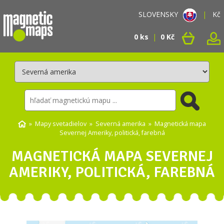
SLOVENSKY
|
Kč
0 ks
|
0 Kč
»
Mapy svetadielov
»
Severná amerika
» Magnetická mapa
Severnej Ameriky, politická, farebná
MAGNETICKÁ MAPA SEVERNEJ
AMERIKY, POLITICKÁ, FAREBNÁ