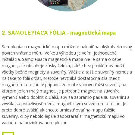
2. SAMOLEPIACA FÓLIA - magnetická mapa
Samolepiacu magnetickú mapu môžete nalepiť na akýkoľvek rovný
povrch vrátane múru. Veľkou výhodou je veľmi jednoduchá
inštalácia. Samolepiaca magnetická mapa nie je sama o sebe
magnet, ale obsahuje kúsky železa, takže bez problémov udrží
všetky bežné magnety a suveníry. Väčšie a ťažšie suveníry nemusia
na takejto fólii držať, pretože nevzniká dostatočná sila medzi
magnetom a fóliou. V prípade, že máte váhovo ťažší suvenír, na
ktorom je len malý magnet, je potrebné magnet na suveníre
vymeniť alebo doplniť o ďalší, aby sa zabránilo padaniu suveníru a
zvýšila sa príťažlivosť medzi magnetickým suvenírom a fóliou. Je
preto dobré zvážiť, ak chcete umiestňovať na mapu ťažšie
suveníry, či by nebolo lepšie zaobstarať si magnetickú mapu vo
variante na pozinkovanom plechu.