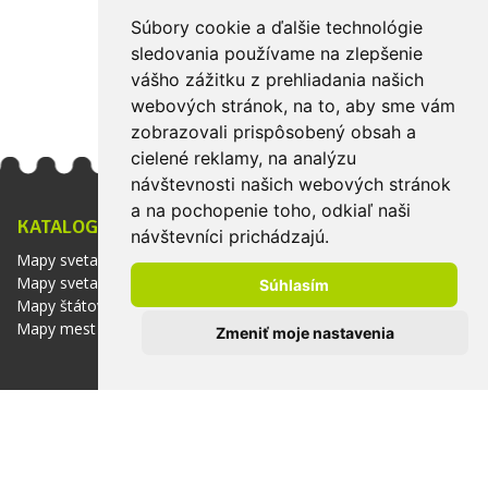
Súbory cookie a ďalšie technológie
sledovania používame na zlepšenie
vášho zážitku z prehliadania našich
webových stránok, na to, aby sme vám
zobrazovali prispôsobený obsah a
cielené reklamy, na analýzu
návštevnosti našich webových stránok
a na pochopenie toho, odkiaľ naši
KATALOG
INFORMÁCIE
návštevníci prichádzajú.
Mapy sveta
Obchodné podmienky
Mapy svetadielov
Súhlasím
Povrchové úpravy a
Mapy štátov
materiály
Mapy mest
Zmeniť moje nastavenia
Kontakty
O nás
MÔJ ÚČET
MAGNETIC MAPS
Prihlásenie
info@magneticmaps.cz
Registrace