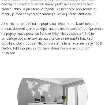
naozaj popisovateľnú verziu mapy, pretože sa popísaný text
zmaže ľahko už pri otere. V prípade, že nechcete popisovateľnú
mapu, je možné vyberať z matnej aj lesklej verzie laminácie.
Ak si chcete urobiť finálne popisy na slepú mapu, ktoré nebudete
mazať, doporučujeme zakúpiť mapu s nepopisovateľnou úpravou a
na popisy mapy používať liehové fixky. Nepopisovateľná fólia
umožňuje dočasne text zmazať, takže sa nemusíte báť, keď
urobíte chybu v popise. Nepopisovateľná laminácia ale nie je 100%
hladká, takže popisy sa po čase stanú trvalé a nepôjdu už
odstrániť.