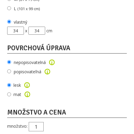
L
(101 x 99 cm)
vlastný
x
cm
POVRCHOVÁ ÚPRAVA
nepopisovatelná
popisovateľná
lesk
mat
MNOŽSTVO A CENA
množstvo: