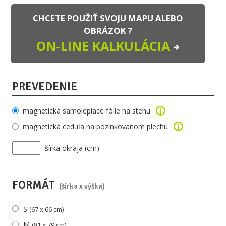
CHCETE POUŽIŤ SVOJU MAPU ALEBO
OBRÁZOK ?
ON-LINE KALKULÁCIA
PREVEDENIE
magnetická samolepiace fólie na stenu
magnetická ceduľa na pozinkovanom plechu
šírka okraja (cm)
FORMÁT
(šírka x výška)
S
(67 x 66 cm)
M
(81 x 79 cm)