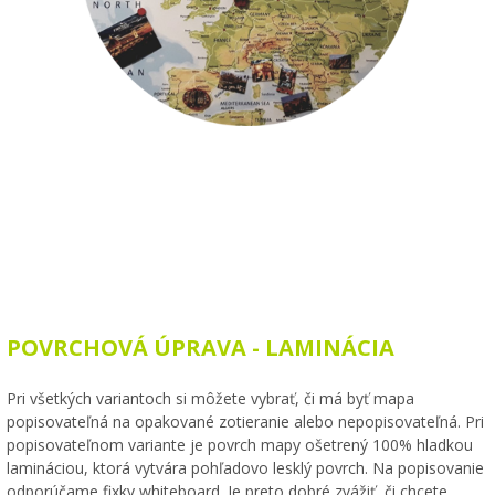
POVRCHOVÁ ÚPRAVA - LAMINÁCIA
Pri všetkých variantoch si môžete vybrať, či má byť mapa
popisovateľná na opakované zotieranie alebo nepopisovateľná. Pri
popisovateľnom variante je povrch mapy ošetrený 100% hladkou
lamináciou, ktorá vytvára pohľadovo lesklý povrch. Na popisovanie
odporúčame fixky whiteboard. Je preto dobré zvážiť, či chcete